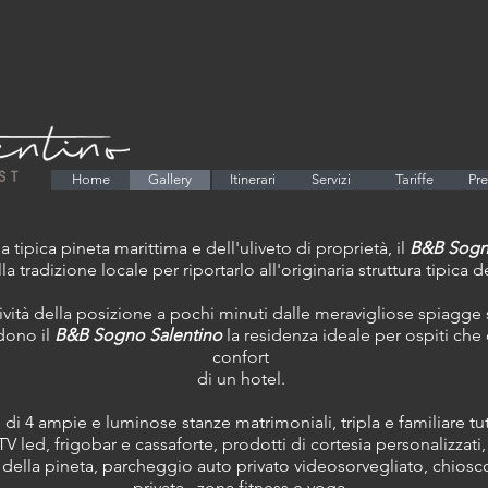
Home
Gallery
Itinerari
Servizi
Servizi
Tariffe
Pr
 tipica pineta marittima e dell'uliveto di proprietà, il
B&B Sogn
la tradizione locale per riportarlo all'originaria struttura tipica
ività della posizione a pochi minuti dalle meravigliose spiagge 
ndono il
B&B Sogno Salentino
la residenza ideale per ospiti che 
confort
di un hotel.
di 4 ampie e luminose stanze matrimoniali, tripla e familiare tu
 TV led, frigobar e cassaforte, prodotti di cortesia personalizzati,
 della pineta, parcheggio auto privato videosorvegliato, chiosco
privata, zona fitness e yoga.