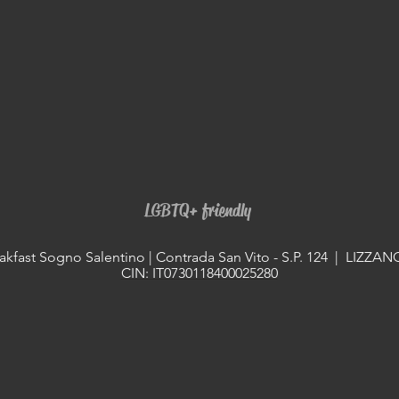
LGBTQ+ friendly
kfast Sogno Salentino | Contrada San Vito - S.P. 124 | LIZZANO
CIN: IT0730118400025280